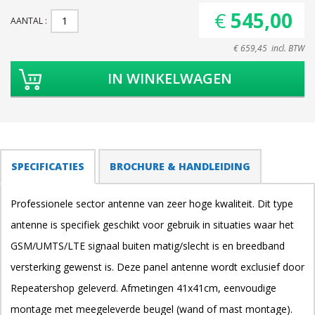
€ 545,00
AANTAL
€ 659,45 incl. BTW
TABS
SPECIFICATIES
(ACTIEVE
BROCHURE & HANDLEIDING
TABBLAD)
Professionele sector antenne van zeer hoge kwaliteit. Dit type
antenne is specifiek geschikt voor gebruik in situaties waar het
GSM/UMTS/LTE signaal buiten matig/slecht is en breedband
versterking gewenst is. Deze panel antenne wordt exclusief door
Repeatershop geleverd. Afmetingen 41x41cm, eenvoudige
montage met meegeleverde beugel (wand of mast montage).