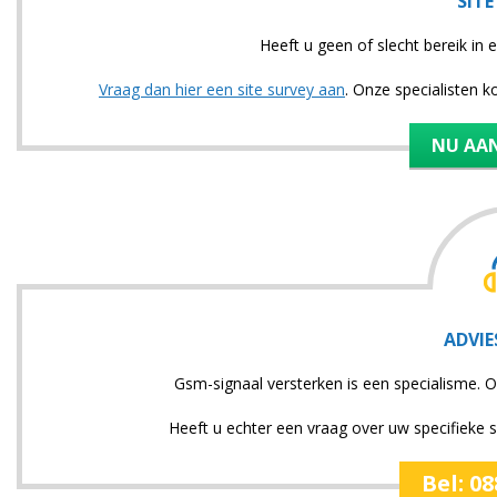
SITE
Heeft u geen of slecht bereik i
Vraag dan hier een site survey aan
. Onze specialisten 
NU AA
ADVIE
Gsm-signaal versterken is een specialisme. O
Heeft u echter een vraag over uw specifieke si
Bel: 0