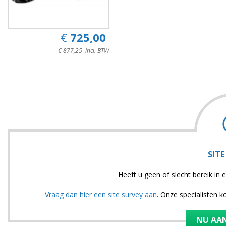
€ 725,00
€ 877,25 incl. BTW
SITE
Heeft u geen of slecht bereik i
Vraag dan hier een site survey aan
. Onze specialisten 
NU AA