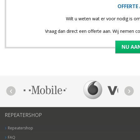
OFFERTE
Wilt u weten wat er voor nodig is o
Vraag dan direct een offerte aan. Wij nemen c
NU AA
REPEATERSHOP
Repeatershop
FAQ