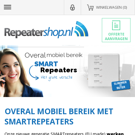
WINKELWAGEN (0)
OFFERTE
AANVRAGEN
O
v
e
r
a
l
m
o
b
i
e
l
b
e
r
e
i
k
SMART
Repeaters
Het grote verschil
OVERAL MOBIEL BEREIK MET
SMARTREPEATERS
Onze nieuwe generatie SMARTrepeaters (EU made)
werken