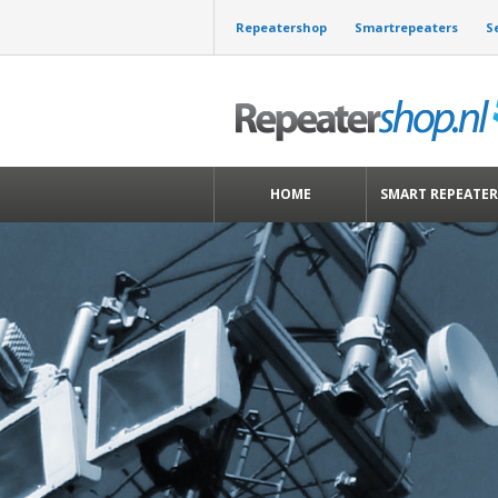
Repeatershop
Smartrepeaters
S
HOME
SMART REPEATER