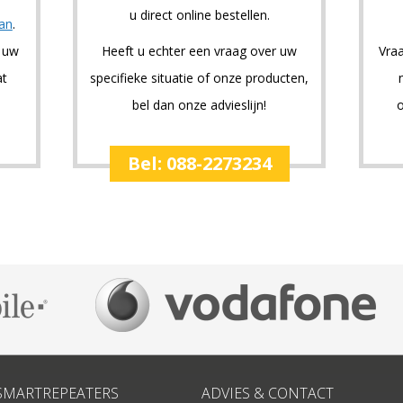
u direct online bestellen.
aan
.
p uw
Heeft u echter een vraag over uw
Vraa
at
specifieke situatie of onze producten,
bel dan onze advieslijn!
o
Bel: 088-2273234
SMARTREPEATERS
ADVIES & CONTACT