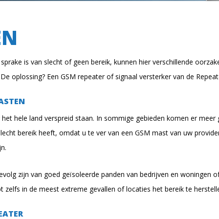
EN
prake is van slecht of geen bereik, kunnen hier verschillende oorzak
De oplossing? Een GSM repeater of signaal versterker van de Repea
MASTEN
het hele land verspreid staan. In sommige gebieden komen er meer
slecht bereik heeft, omdat u te ver van een GSM mast van uw provider
jn.
gevolg zijn van goed geïsoleerde panden van bedrijven en woningen o
t zelfs in de meest extreme gevallen of locaties het bereik te herstell
EATER