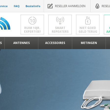
RESELLER AANMELDEN
RESEL
ervice
FAQ
Bestelinfo
RUIM 10JR.
SMART
NIET GOED
EXPERTISE!
REPEATERS
GELD TERUG
A
S
ANTENNES
ACCESSOIRES
METINGEN