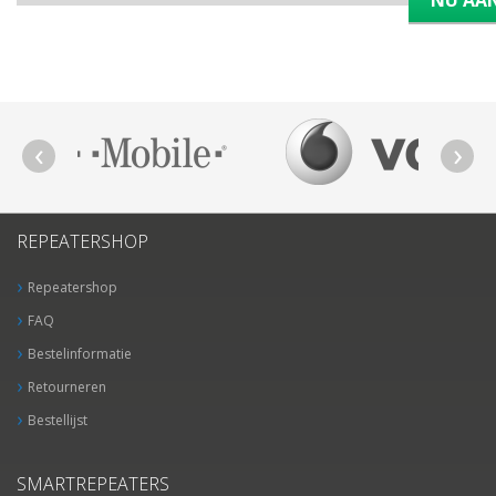
NU AA
REPEATERSHOP
Repeatershop
FAQ
Bestelinformatie
Retourneren
Bestellijst
SMARTREPEATERS