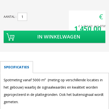
€
AANTAL
1 450,00
€ 1 754,50 incl. BTW
TABS
SPECIFICATIES
(ACTIEVE
TABBLAD)
Spotmeting vanaf 5000 m² (meting op verschillende locaties in
het gebouw) waarbij de signaalwaardes en kwaliteit worden
geprojecteerd in de plattegronden. Ook het buitensignaal wordt
gemeten.