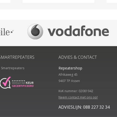
SMARTREPEATERS
ADVIES & CONTACT
Repeatershop
Smartrepeaters
Afrikaweg 45
9407 TP
Assen
KvK nummer: 02081942
Neem contact met ons op!
ADVIESLIJN: 088 227 32 34