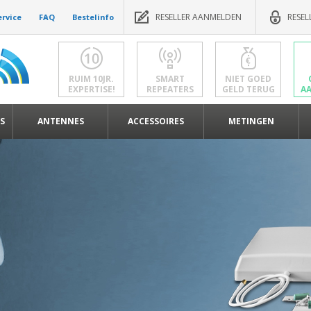
RESELLER AANMELDEN
RESEL
ervice
FAQ
Bestelinfo
RUIM 10JR.
SMART
NIET GOED
EXPERTISE!
REPEATERS
GELD TERUG
A
S
ANTENNES
ACCESSOIRES
METINGEN