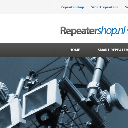
Repeatershop
Smartrepeaters
S
HOME
SMART REPEATER