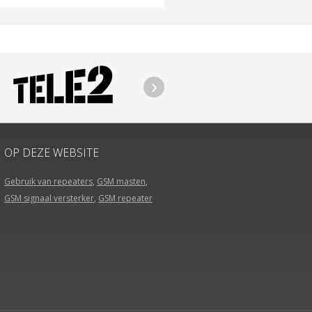
OP DEZE WEBSITE
Gebruik van repeaters
,
GSM masten
,
GSM signaal versterker
,
GSM repeater