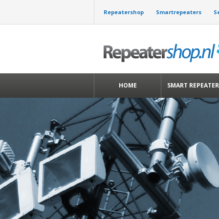
Repeatershop
Smartrepeaters
S
HOME
SMART REPEATER