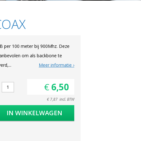
COAX
6dB per 100 meter bij 900Mhz. Deze
 aanbevolen om als backbone te
rd,...
Meer informatie
€ 6,50
€ 7,87 incl. BTW