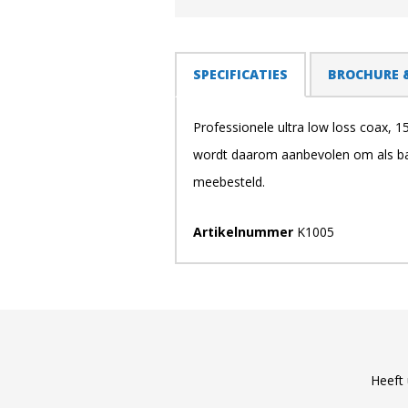
TABS
SPECIFICATIES
(ACTIEVE
BROCHURE 
TABBLAD)
Professionele ultra low loss coax, 1
wordt daarom aanbevolen om als bac
meebesteld.
Artikelnummer
K1005
Heeft 