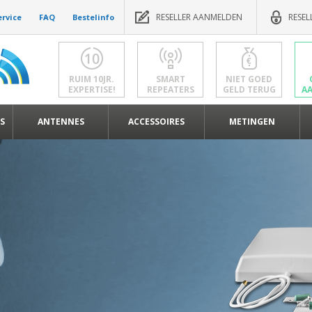
RESELLER AANMELDEN
RESEL
ervice
FAQ
Bestelinfo
RUIM 10JR.
SMART
NIET GOED
EXPERTISE!
REPEATERS
GELD TERUG
A
S
ANTENNES
ACCESSOIRES
METINGEN