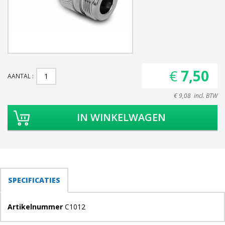
€ 7,50
AANTAL
€ 9,08 incl. BTW
TABS
SPECIFICATIES
(ACTIEVE
TABBLAD)
Artikelnummer
C1012