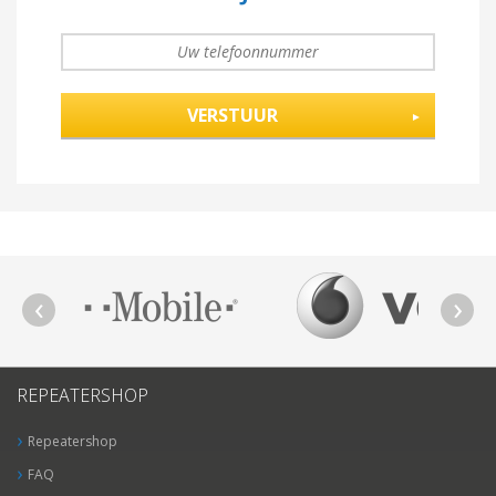
UW TELEFOONNUMMER
*
REPEATERSHOP
Repeatershop
FAQ